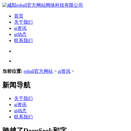
首页
关于我们
ai资讯
ai动态
联系我们
当前位置:
esball官方网站
>
ai资讯
>
新闻导航
关于我们
ai资讯
ai动态
联系我们
跨越了DeepSeek和字