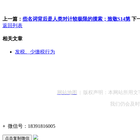
上一篇：
些名词背后是人类对计较极限的摸索；致敬S14第
下
返回列表
相关文章
发税、少缴税行为
客服QQ：100148
网站地图
| 版权声明：本网站所用
我们仍会及时
+
微信号：
18391816005
点击复制微信