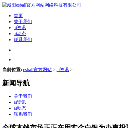
首页
关于我们
ai资讯
ai动态
联系我们
当前位置:
esball官方网站
>
ai资讯
>
新闻导航
关于我们
ai资讯
ai动态
联系我们
全球本钱市场正正在用实金白银为办事投