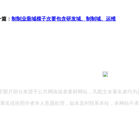
一篇：
制制业垂域模子次要包含研发域、制制域、运维
183 9181 6005
客服热线：
03 公司地址：陕西省咸阳市秦都区世纪大道华宇双子星A座 法律
文字图片部分来源于公共网络或者素材网站，凡图文未署名者均为
署名或依照作者本人意愿处理，如未及时联系本站，本网站不承