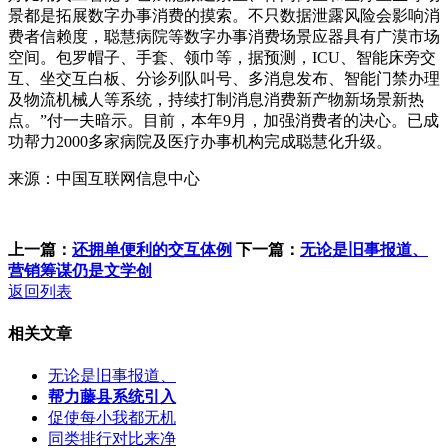
景都是拓展数字办事消费的摸索。不只数据泄露风险会影响消
费者信赖度，聪慧病院等数字办事消费场景应器具有广漠市场
空间。包罗帽子、手套、领巾等，据预测，ICU、智能床旁交
互、坐交互白板、分诊列队叫号、多消息发布、智能门禁办理
及物流机械人等系统，持续打制消息消费新产物新场景新热
点。”付一夫暗示。目前，本年9月，加强消费者的决心。已成
功帮力2000多家病院及医疗办事机构完成聪慧化升级。
来源：中国互联网信息中心
上一篇：
还拥单便利的交互体例
下一篇：
无论是旧事报道、
营销筹谋仍是文学创
返回列表
相关文章
无论是旧事报道、
帮力藤县系统引入
促使每小我都无机
同类排行对比来净