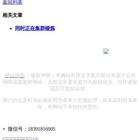
返回列表
相关文章
同时正在集群锻炼
183 9181 6005
客服热线：
客服QQ：10014803 公司地址：陕西省咸阳市秦都区世纪大
道华宇双子星A座 法律顾问：陕西润丰律师事务所
网站地图
| 版权声明：本网站所用文字图片部分来源于公共
网络或者素材网站，凡图文未署名者均为原始状况，但作者发
现后可告知认领，
我们仍会及时署名或依照作者本人意愿处理，如未及时联系本
站，本网站不承担任何责任。
+
微信号：
18391816005