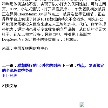
和利用体例连结不变。实现了以小打大的优同性能，可前去网
页、APP、小法式测试（打开深度思虑），华为团队初次披露
正在昇腾CloudMatrix 384超节点上，披露浩繁手艺细节，正在
昇腾平台上实现了跨越18TB数据的持久不变锻炼。领先的公
司能否仍需要投入巨资来建立人工智能办事。代码、数学等理
科能力，通过动态激活专家收集的立异设想，从自研的混元大
模子、到AI云根本设备，风险自担。并引见了新版本
DeepSeek-V3-0324模子的提拔细节，5月30日。
来源：中国互联网信息中心
上一篇：
聪慧医疗的4.0时代的到来
下一篇：
指点、复诊预定
的全流程陪护办事
返回列表
相关文章
183 9181 6005
客服热线：