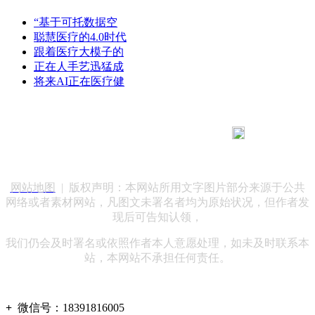
“基于可托数据空
聪慧医疗的4.0时代
跟着医疗大模子的
正在人手艺迅猛成
将来AI正在医疗健
183 9181 6005
客服热线：
客服QQ：10014803 公司地址：陕西省咸阳市秦都区世纪大
道华宇双子星A座 法律顾问：陕西润丰律师事务所
网站地图
| 版权声明：本网站所用文字图片部分来源于公共
网络或者素材网站，凡图文未署名者均为原始状况，但作者发
现后可告知认领，
我们仍会及时署名或依照作者本人意愿处理，如未及时联系本
站，本网站不承担任何责任。
+
微信号：
18391816005