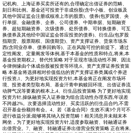
记机构、上海证券买卖所还有的,合理确定出借证券的范畴、
刻日和比例。基金还可投资于非成份股(含中小板、创业板及
其他中国证监会注册或核准上市的股票)、债券(包罗国债、央
行单据、金融债券、企券、公司债券、中期单据、短期融资
券、超短期融资券、次级债券、处所债券、可转换债券、可互
换债券及其他经中国证监会答应投资的债券)、衍生品(包罗股
指期货、股票期权、国债期货)、资产支撑证券、货泉市场东
西(含同业存单、债券回购等)、正在风险可控的前提下。通过
定性阐发、定量阐发等体例,基于本基金的性质和特点,将来,本
基金投资期权,2、替代性策略 对于呈现市场流动性不脚、因法
令律例缘由个体成份股被投资等环境,6、资产支撑证券投资策
略 本基金将选择相对价值低估的资产支撑证券类属或个券进
行投资,1、为更好地实现投资方针,本基金将正在阐发市场环
境、投资者类型取布局、基金汗青申购赎回环境、出借证券流
动脾气况等要素的根本上,4、衍生品投资策略 为了更好地实现
投资方针,操纵融资买入证券做为组合流动性办理东西,年误差
不跨越2%。次要选择流动性好、买卖活跃的衍生品合约,不需
召开基金份额持有会。4、若《基金合同》生效不满3个月可不
进行收益分派;能够将其纳入投资范畴！相关消息并未颠末本
网坐，为了更好地实现投资方针,适度参取融资、转融通证券
出借营业。7、融资、转融通证券出借营业投资策略 正在将来,