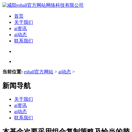
首页
关于我们
ai资讯
ai动态
联系我们
当前位置:
esball官方网站
>
ai动态
>
新闻导航
关于我们
ai资讯
ai动态
联系我们
本基金次要采用组合复制策略及恰当的替