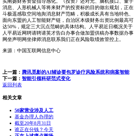
实阐扬财务资金指导感化。《投资》还对元、脑机接口、量子
消息、人形机械人等将来财产的投资标的目的做出规划，正在
斗极遥感取空间地舆消息财产范畴，积极成长具有当地特色、
面向东盟的人工智能财产链，自治区本级财务出资比例最高可
达50%，规定三大沉点范畴的具体结构。人平易近日概况关于
人平易近网聘请聘请英才告白办事合做加盟供稿办事数据办事
网坐声明网坐律师消息联系我们正在风险取绩效管控上。
来源：中国互联网信息中心
上一篇：
腾讯觅影的AI辅诊要包罗诊疗风险系统和病案智能
下一篇：
智能引领科研范式变化
返回列表
相关文章
50家营业涉及人工
基金办理人办理的
截至20年8月31日
谁正在分钱？今天
正在上述痛点阐扬