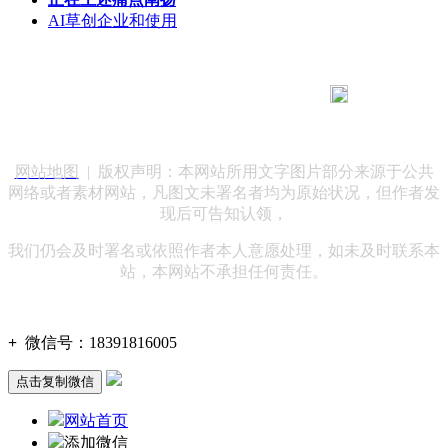
AI草创企业和使用
183 9181 6005
客服热线：
客服QQ：10014803 公司地址：陕西省咸阳市秦都区世纪大
道华宇双子星A座 法律顾问：陕西润丰律师事务所
网站地图
| 版权声明：本网站所用文字图片部分来源于公共
网络或者素材网站，凡图文未署名者均为原始状况，但作者发
现后可告知认领，
我们仍会及时署名或依照作者本人意愿处理，如未及时联系本
站，本网站不承担任何责任。
+
微信号：
18391816005
点击复制微信
网站首页
添加微信