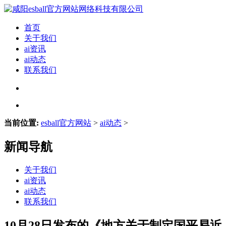
首页
关于我们
ai资讯
ai动态
联系我们
当前位置:
esball官方网站
>
ai动态
>
新闻导航
关于我们
ai资讯
ai动态
联系我们
10月28日发布的《地方关于制定国平易近