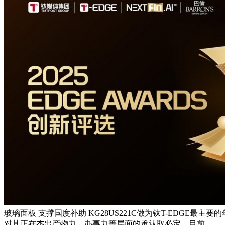
玻璃面板 支撑国度补助 KG28US221C做为钛T-EDGE最主要
对其正在杰出产物力、办事力等层面的承认取必定，目前，