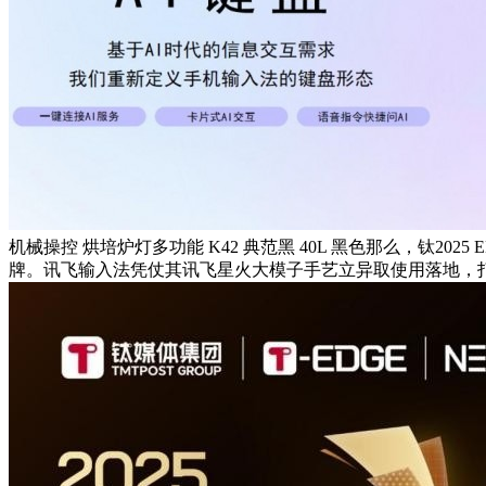
机械操控 烘培炉灯多功能 K42 典范黑 40L 黑色那么，钛2
牌。讯飞输入法凭仗其讯飞星火大模子手艺立异取使用落地，打