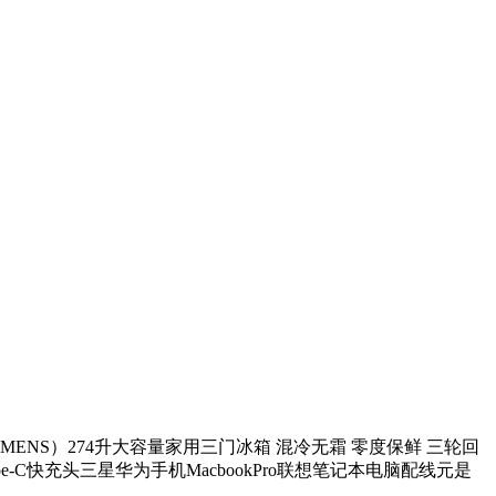
EMENS）274升大容量家用三门冰箱 混冷无霜 零度保鲜 三轮回
pe-C快充头三星华为手机MacbookPro联想笔记本电脑配线元是