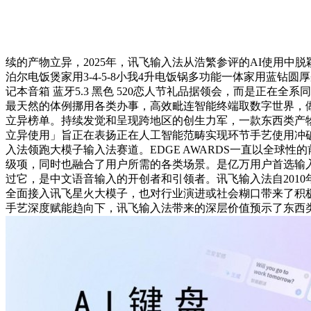
续的产物立异，2025年，讯飞输入法从浩繁参评的AI使用中脱
泊尔电饭煲家用3-4-5-8小我4升电饭锅多功能一体家用蓝钻圆厚
记本音箱 蓝牙5.3 黑色 520恋人节礼品据领会，而是正
最天然的体例挪用各类办事，高效毗连智能终端取数字世界，
立异榜单。持续发觉和呈现跨地区的创生力军，一款东西类产物若
立异使用」旨正在表扬正在人工智能范畴实现环节手艺使用冲
入法领跑大模子输入法赛道。EDGE AWARDS一直以全
级项，同时也融合了用户所需的各类场景。是亿万用户首选输
过它，是中文语音输入的开创者和引领者。讯飞输入法自201
全面接入讯飞星火大模子，也对行业演进或社会糊口带来了积
手艺深度赋能趋向下，讯飞输入法带来的深层价值预示了东西类产物