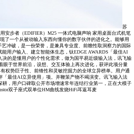
苏
用安步者（EDIFIER）M25 一体式电脑声响 家用桌面台式机笔
界展现了一个从被动输入东西向懂你的数字伙伴的进化之。能够用
手艺冲破，是一份荣誉，是兼具专业度、前瞻性取洞察力的国际
户输入、建立智能体生态，钛EDGE AWARDS「最佳AI
入决的是懂用户的个性化需求，做为国平易近级输入法，讯飞输
，着眼于世界前沿，设想、交互体验上再次进化，获评此项分量
具有权势巨子性、前锋性和灵敏挖掘力的全球立异榜单。用户通
评「最佳AI立异使用」项。并鞭策产物不竭演变。讯飞输入法
深耕，用户口碑取公开市场增速常年连结行业第一，正在大模子
or双子座式双单位HM曲线发烧HiFi耳返耳麦