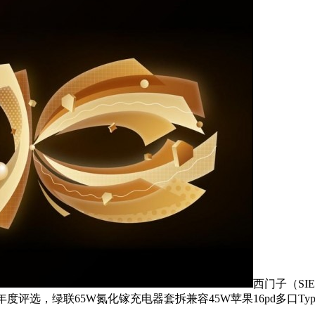
西门子（SI
的年度评选，绿联65W氮化镓充电器套拆兼容45W苹果16pd多口Ty