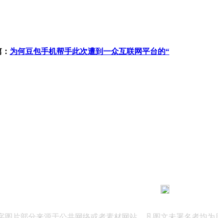
篇：
为何豆包手机帮手此次遭到一众互联网平台的“
183 9181 6005
客服热线：
03 公司地址：陕西省咸阳市秦都区世纪大道华宇双子星A座 法律
文字图片部分来源于公共网络或者素材网站，凡图文未署名者均为