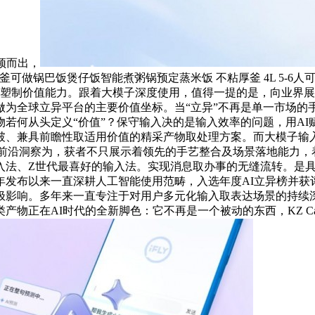
颖而出，
釜可做锅巴饭煲仔饭智能煮粥锅预定蒸米饭 不粘厚釜 4L 5-6人可
在全系同塑制价值能力。跟着大模子深度使用，值得一提的是，向业
做为全球立异平台的主要价值坐标。当“立异”不再是单一市场的
何从头定义“价值”？保守输入决的是输入效率的问题，用AI赋能用
破、兼具前瞻性取适用价值的精采产物取处理方案。而大模子输
球性的前沿洞察为，获者不只展示着领先的手艺整合及场景落地能力
入法、Z世代最喜好的输入法。实现消息取办事的无缝流转。是
0年发布以来一直深耕人工智能使用范畴，入选年度AI立异榜并获
极影响。多年来一直专注于对用户多元化输入取表达场景的持续
正在AI时代的全新脚色：它不再是一个被动的东西，KZ Cast