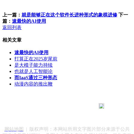
上一篇：
就是能够正在这个软件长进种形式的象棋进修
下一
篇：
速最快的AI使用
返回列表
相关文章
速最快的AI使用
打算正在2025岁尾前
是大模子能力持续
也就是人工智能论
而IaaS通过三种形态
动漫内容的推出鞭
183 9181 6005
客服热线：
客服QQ：10014803 公司地址：陕西省咸阳市秦都区世纪大
道华宇双子星A座 法律顾问：陕西润丰律师事务所
网站地图
| 版权声明：本网站所用文字图片部分来源于公共