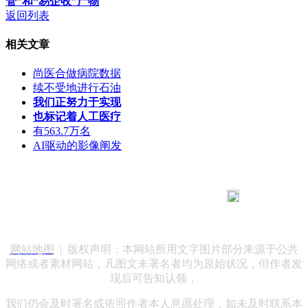
管”和“易企收”产物
返回列表
相关文章
尚医合做病院数据
续不受地进行石油
我们正努力于实现
也标记着人工医疗
有563.7万名
AI驱动的影像阐发
183 9181 6005
客服热线：
客服QQ：10014803 公司地址：陕西省咸阳市秦都区世纪大
道华宇双子星A座 法律顾问：陕西润丰律师事务所
网站地图
| 版权声明：本网站所用文字图片部分来源于公共
网络或者素材网站，凡图文未署名者均为原始状况，但作者发
现后可告知认领，
我们仍会及时署名或依照作者本人意愿处理，如未及时联系本