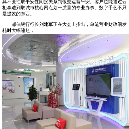
其不变性取平安性间接关系到银交运营平安。客户也能通过云
柜享遭到取城市核心网点划一质量的专业办事。数字手艺不只
是提效的东西。
邮储银行行长刘建军正在大会上指出，单笔营业财政阐发
耗时大幅缩短，