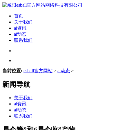
首页
关于我们
ai资讯
ai动态
联系我们
当前位置:
esball官方网站
>
ai动态
>
新闻导航
关于我们
ai资讯
ai动态
联系我们
易企管”和“易企收”产物