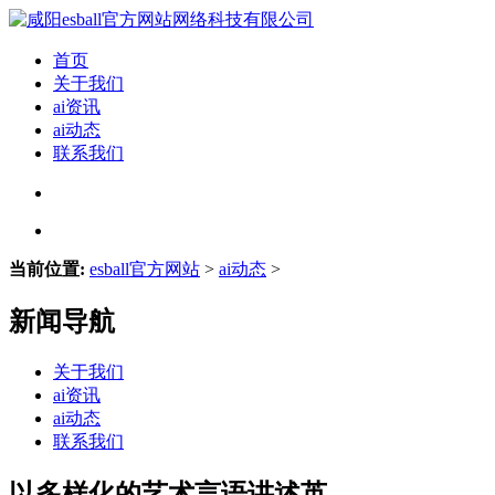
首页
关于我们
ai资讯
ai动态
联系我们
当前位置:
esball官方网站
>
ai动态
>
新闻导航
关于我们
ai资讯
ai动态
联系我们
以多样化的艺术言语讲述英