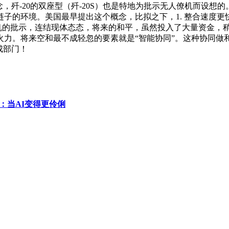
，歼-20的双座型（歼-20S）也是特地为批示无人僚机而设
子的环境。美国最早提出这个概念，比拟之下，1. 整合速度
无人机的批示，连结现体态态，将来的和平，虽然投入了大量资金，
火力。将来空和最不成轻忽的要素就是“智能协同”。这种协同做
成部门！
：当AI变得更伶俐