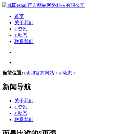
首页
关于我们
ai资讯
ai动态
联系我们
当前位置:
esball官方网站
>
ai动态
>
新闻导航
关于我们
ai资讯
ai动态
联系我们
而是比谁的”更强