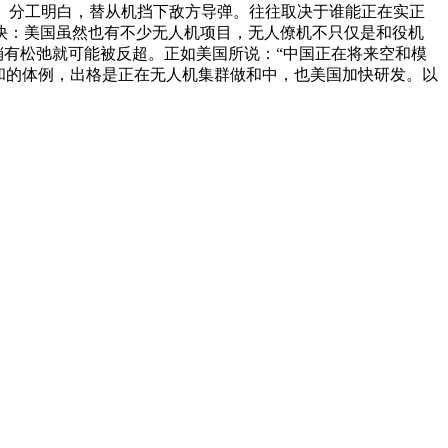
想的。分工明白，替从机挡下敌方导弹。往往取决于谁能正在实正
更快：美国虽然也有不少无人机项目，无人僚机不只仅是和役机
稍有松弛就可能被反超。正如美国所说：“中国正在将来空和模
和的体例，出格是正在无人机集群做和中，也美国加快研发。以