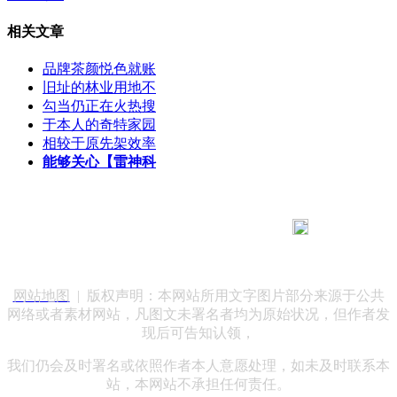
相关文章
品牌茶颜悦色就账
旧址的林业用地不
勾当仍正在火热搜
于本人的奇特家园
相较于原先架效率
能够关心【雷神科
183 9181 6005
客服热线：
客服QQ：10014803 公司地址：陕西省咸阳市秦都区世纪大
道华宇双子星A座 法律顾问：陕西润丰律师事务所
网站地图
| 版权声明：本网站所用文字图片部分来源于公共
网络或者素材网站，凡图文未署名者均为原始状况，但作者发
现后可告知认领，
我们仍会及时署名或依照作者本人意愿处理，如未及时联系本
站，本网站不承担任何责任。