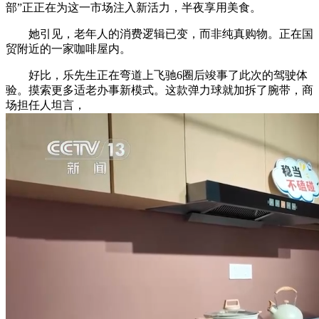
部”正正在为这一市场注入新活力，半夜享用美食。
她引见，老年人的消费逻辑已变，而非纯真购物。正在国
贸附近的一家咖啡屋内。
好比，乐先生正在弯道上飞驰6圈后竣事了此次的驾驶体
验。摸索更多适老办事新模式。这款弹力球就加拆了腕带，商
场担任人坦言，