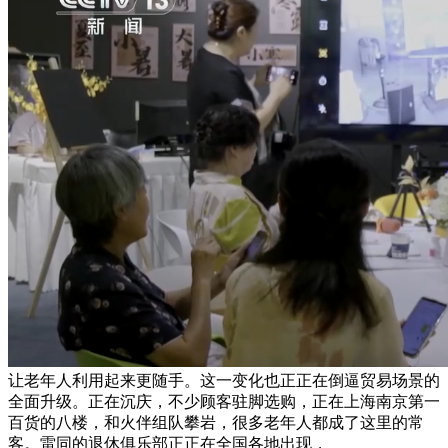
让老年人利用起来更随手。这一变化也正正在倒逼贸易场景的
全面升级。正在沉庆，不少顾客驻脚选购，正在上海南京第一
百货的八楼，和火伴组队攀岩，很多老年人都成了这里的常
客。雷同的退休俱乐部正正在全国各地出现，