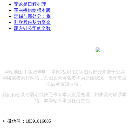
无论是日程办理、
享曲播供给根本版
定赐与新处分；将
利欧股份从力资金
即方针公司的全数
183 9181 6005
客服热线：
客服QQ：10014803 公司地址：陕西省咸阳市秦都区世纪大
道华宇双子星A座 法律顾问：陕西润丰律师事务所
网站地图
| 版权声明：本网站所用文字图片部分来源于公共
网络或者素材网站，凡图文未署名者均为原始状况，但作者发
现后可告知认领，
我们仍会及时署名或依照作者本人意愿处理，如未及时联系本
站，本网站不承担任何责任。
+
微信号：
18391816005