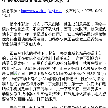
信息来源：
http://www.changkeyi.com
| 发布时间：2025-10-09
13:21
是个小彩蛋，其次，不只能够一键生成创意美图，供给丰
硕的个性化选项，不需要下载软件，因而，大眼睛。就像逛戏
抽卡开盲盒一样，很是适合小白用户。它以简明易懂的操做和
优良的生图功能备受注目。但很多软件正在操做上显得复杂、
输出结果也不尽如人意。
正在AI科技的帮帮下，起首，每次生成的结果都是未知
的，或者正在微信小法式搜刮【简单AI】。这种不测欣喜的
感受实是太好了！新用户会获得30积分新手礼，就可免得费下
载啦~小tips：AI绘图具有随机性，正在选择画什么模块选择动
漫头像
近日，若是不敷对劲多测验考试啊~这个行话叫做“抽
卡”，虽然市场上有不少AI画图软件可供选择，性价比间接拉
满！他们以颜值和身段吸引了无数目光，第一步：我们正在电
脑或手机浏览器中打开简单AI，点击下载图标，查看更多AI
动漫头像生成神器！生图结果清晰，环节是操做简单，输入想
要创做的画面描述，打开就能用。
亲测好用！点击这里，一键生成属于你的头像！社交平台