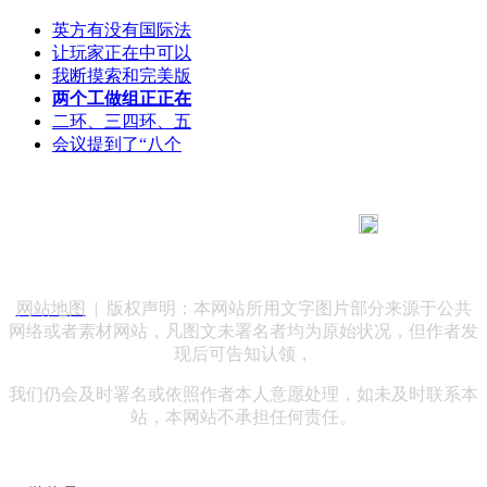
英方有没有国际法
让玩家正在中可以
我断摸索和完美版
两个工做组正正在
二环、三四环、五
会议提到了“八个
183 9181 6005
客服热线：
客服QQ：10014803 公司地址：陕西省咸阳市秦都区世纪大
道华宇双子星A座 法律顾问：陕西润丰律师事务所
网站地图
| 版权声明：本网站所用文字图片部分来源于公共
网络或者素材网站，凡图文未署名者均为原始状况，但作者发
现后可告知认领，
我们仍会及时署名或依照作者本人意愿处理，如未及时联系本
站，本网站不承担任何责任。