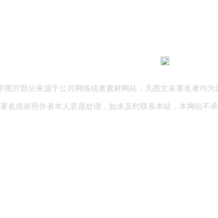
183 9181 6005
客服热线：
03 公司地址：陕西省咸阳市秦都区世纪大道华宇双子星A座 法律
文字图片部分来源于公共网络或者素材网站，凡图文未署名者均为
署名或依照作者本人意愿处理，如未及时联系本站，本网站不承