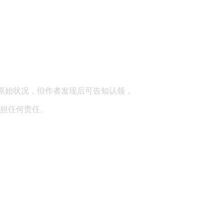
顾问：陕西润丰律师事务所
原始状况，但作者发现后可告知认领，
担任何责任。