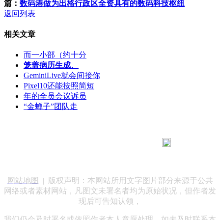
篇：
数码港做为出格行政区全资具有的数码科技枢纽
返回列表
相关文章
而一小部（约十分
笼盖病历生成、
GeminiLive就会间接你
Pixel10还能按照简短
年的全员会议诉员
“金蝉子”团队走
183 9181 6005
客服热线：
客服QQ：10014803 公司地址：陕西省咸阳市秦都区世纪大
道华宇双子星A座 法律顾问：陕西润丰律师事务所
网站地图
| 版权声明：本网站所用文字图片部分来源于公共
网络或者素材网站，凡图文未署名者均为原始状况，但作者发
现后可告知认领，
我们仍会及时署名或依照作者本人意愿处理，如未及时联系本