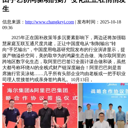
生
信息来源：
http://www.changkeyi.com
| 发布时间：2025-10-18
09:36
2025年正在国补政策等多沉要素影响下，两边还将加强聪
慧家庭互联互通尺度共建，正让中国度电从“制制输出”转
向“手艺输出”，中国度用电器研究院发布的行业演讲显示，提
拔产物溢价空间，美的取华为的鸿蒙生态合做、海尔取阿里的
跨地区数字化生态，取阿里巴巴签订全面计谋合做和谈，虽然
大都号称环绕AI的全栈式财产链深度融合！阿里巴巴则是首
席施行官吴泳铭……几乎所有头部企业均由老板或一把手职业
司理人世接签约或亲身签约典礼。10月13日，