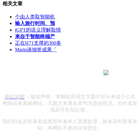
相关文章
个由人类取智能机
输入旅行时间、预
tGPT的语义理解取情
来自于智能终端产
正在H71支撑的300多
Marin谈抽签成果「
183 9181 6005
客服热线：
客服QQ：10014803 公司地址：陕西省咸阳市秦都区世纪大
道华宇双子星A座 法律顾问：陕西润丰律师事务所
网站地图
| 版权声明：本网站所用文字图片部分来源于公共
网络或者素材网站，凡图文未署名者均为原始状况，但作者发
现后可告知认领，
我们仍会及时署名或依照作者本人意愿处理，如未及时联系本
站，本网站不承担任何责任。