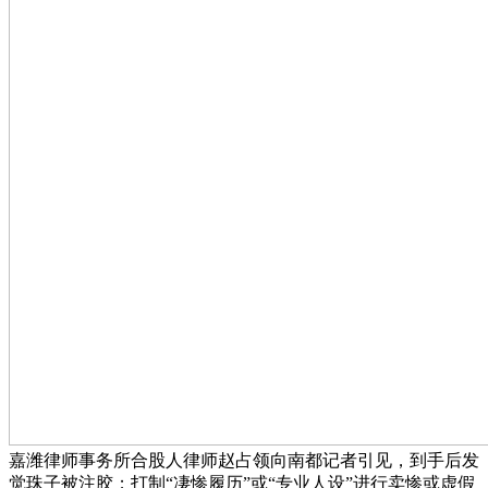
嘉潍律师事务所合股人律师赵占领向南都记者引见，到手后发
觉珠子被注胶；打制“凄惨履历”或“专业人设”进行卖惨或虚假