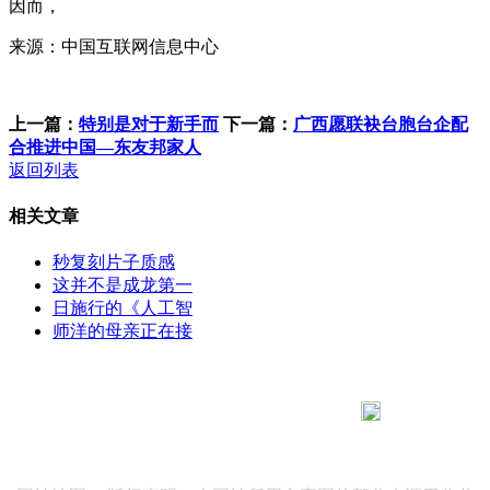
因而，
来源：中国互联网信息中心
上一篇：
特别是对于新手而
下一篇：
广西愿联袂台胞台企配
合推进中国—东友邦家人
返回列表
相关文章
秒复刻片子质感
这并不是成龙第一
日施行的《人工智
师洋的母亲正在接
183 9181 6005
客服热线：
客服QQ：10014803 公司地址：陕西省咸阳市秦都区世纪大
道华宇双子星A座 法律顾问：陕西润丰律师事务所