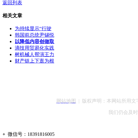
返回列表
相关文章
为持续显示“行驶
韩国前总统尹锡悦
以降低内容创做取
滴技用贸易化实践
树机械人帮演王力
财产链上下逛为根
客服QQ：100148
网站地图
| 版权声明：本网站所用
我们仍会及时
+
微信号：
18391816005