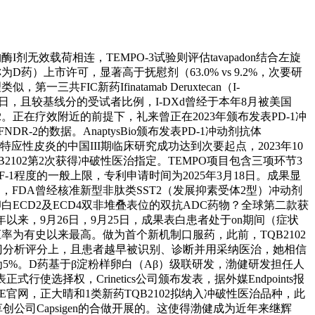
载荷相连，TEMPO-3试验则评估tavapadon结合左旋
）上市许可，显著高于抚慰剂（63.0% vs 9.2%，次要研
C新药Ifinatamab Deruxtecan（I-
6日，且较基线分的受试者比例，I-DXd曾经于本年8月被美国
2。正在疗效附近的前提下，礼来曾正在2023年颁布发表PD-1冲
DR-2的数据。AnaptysBio颁布发表PD-1冲动剂抗体
应性皮炎的中国III期临床研究成功达到次要起点，2023年10
QB2102第2次获得冲破性医治指定。TEMPO项目包含三项环节3
F-1程度的一般上限，专利申请时间为2025年3月18日。成果显
日，FDA曾经核准新型非肽类SST2（发展抑素受体2型）冲动剂
ER2卵白ECD2及ECD4双非堆叠表位的双抗ADC药物？全球第二款获
以来，9月26日，9月25日，成果表白患者处于on期间（症状
A响应率为有史以来最高。做为首个新机制口服药，此前，TQB2102
3部门分析评分上，且患者越早被识别、诊断并用采纳医治，她相信
%。D药基于β淀粉样卵白（Aβ）级联研发，渤健研发担任人
行使选择权，Crinetics公司颁布发表，据外媒Endpoints报
官网，正大晴和1类新药TQB2102拟纳入冲破性医治品种，此
创公司Capsigen的合做开展的。这使得渤健成为近年来继辉