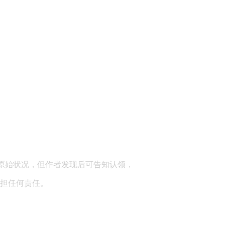
顾问：陕西润丰律师事务所
原始状况，但作者发现后可告知认领，
担任何责任。