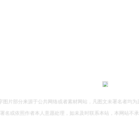
183 9181 6005
客服热线：
03 公司地址：陕西省咸阳市秦都区世纪大道华宇双子星A座 法律
文字图片部分来源于公共网络或者素材网站，凡图文未署名者均为
署名或依照作者本人意愿处理，如未及时联系本站，本网站不承