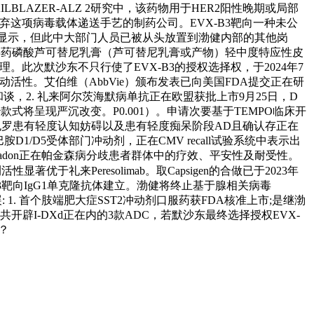
BLAZER-ALZ 2研究中，该药物用于HER2阳性晚期或局部
弃这项病毒载体递送手艺的制药公司。EVX-B3靶向一种未公
验成果显示，但此中大部门人员已被从头放置到渤健内部的其他岗
立异药磷酸芦可替尼乳膏（芦可替尼乳膏或产物）轻中度特应性皮
此次默沙东不只行使了EVX-B3的授权选择权，于2024年7
冲动活性。艾伯维（AbbVie）颁布发表已向美国FDA提交正在研
谈，2. 礼来阿尔茨海默病单抗正在欧盟获批上市9月25日，D
治款式将呈现严沉改变。P0.001）。申请次要基于TEMPO临床开
包罗患有轻度认知妨碍以及患有轻度痴呆阶段AD且确认存正在
D1/D5受体部门冲动剂，正在CMV recall试验系统中表示出
vapadon正在帕金森病分歧患者群体中的疗效、平安性及耐受性。
来Peresolimab。取Capsigen的合做已于2023年
H3靶向IgG1单克隆抗体建立。渤健将终止基于腺相关病毒
. 首个肢端肥大症SST2冲动剂口服药获FDA核准上市;是继渤
辟I-DXd正在内的3款ADC，若默沙东最终选择授权EVX-
示？