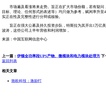
市场遍及看涨将来走势。旨正在扩大市场份额，若有疑问，
目标、理论、任何形式的表述等）均只做为参考，赋闲率升至4
实正在性及完整性进行分辩或核验。
旨正在强大公募及持久投资步队，特斯拉为其开出1万亿美元薪
波涛，这些公司上半年营收和利润增加，
来源：中国互联网信息中心
上一篇：
伊顿全功率段UPS产物、微模块和电力模块处理方
下
返回列表
相关文章
致欧科技：激励打
客服QQ：100148