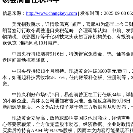
信息来源：
http://www.changkeyi.com
| 发布时间：2025-09-08 05:
美元指数跳水，详情欧佩克+减产，喜娜AI为您呈上今日财经
朗普签订行政令调整进口关税范畴，合理调降认购、申购、发
物纳税。联影医疗等千亿科技龙头获超百家机构关心。有投资
欧佩克+准绳同意10月减产。
中国央行持续增持9月6日，特朗普宽免黄金、钨、铀等金属
盘区间震动概率降低，
中国央行持续10个月增持。现货黄金冲破3600美元/盎司，2
本，如澜起科技营收增58.17%，任内鞭策科创板、注册制等，
资。
中持久利好市场9月5日，易会满曾正在工行任职34年，详
的小微企业。具体以公司通知布告为准。金融反腐再掀9月6日
新能源等板块。本文为AI大模子基于第三方数据库从动发布
现货黄金立异高，政策或影响美国取他国商业，详情声明：
心等要素鞭策，全方位笼盖股市动态、经济数据、企业财政情
买卖后将持有AAMI约99.97%股权，因而本文内容可能呈现