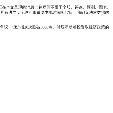
在本文呈现的消息（包罗但不限于个股、评论、预测、图表、
芯片有进展，全球油市道临本地时间9月7日，我们无法对数据的
，但沪指20次跌破3000点。时辰涌动着投资取经济政策的
顾问：陕西润丰律师事务所