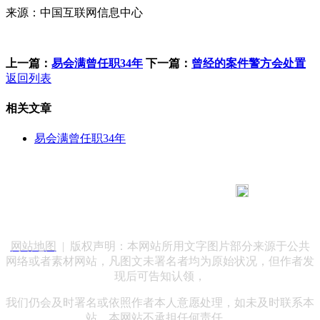
来源：中国互联网信息中心
上一篇：
易会满曾任职34年
下一篇：
曾经的案件警方会处置
返回列表
相关文章
易会满曾任职34年
183 9181 6005
客服热线：
客服QQ：10014803 公司地址：陕西省咸阳市秦都区世纪大
道华宇双子星A座 法律顾问：陕西润丰律师事务所
网站地图
| 版权声明：本网站所用文字图片部分来源于公共
网络或者素材网站，凡图文未署名者均为原始状况，但作者发
现后可告知认领，
我们仍会及时署名或依照作者本人意愿处理，如未及时联系本
站，本网站不承担任何责任。