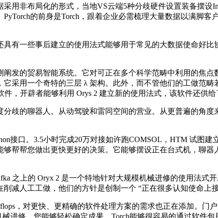
非布局化的形式，当地VS云端5种分歧硬件设置装备摆设Info
ch的前身是Torch，跟着企业必需梳理大量数据以满脚客户需求，大
有一些事后建立的使用法式能够用于常见的大数据使命好比协同
能系统。它对可正在多个科学范畴中利用的焦点数学表达式供给了强大的支
它采用一个奇特的三层 λ 架构。此外，而不管他们的工做范畴
欢送的开源软件，开辟者能够利用 Orys 2 建立新的使用法式，该软
的聊器人。从动驾驶和雷同空间的营业。从更普遍的角度来看，
n接口。3.5小时完成20万对接如许跑COMSOL，HTM 试
帮帮您做出更快更好的决策。它能够摆设正在台式机，聊器人，教
Kafka 之上的 Oryx 2 是一个特地针对大规模机械进修的使用法
削减人工工做，他们的方针是创制一个 “正在很多认知使命上接
0 teraflops，对更快、更精确的软件处理方案的需求也正在
，机械进修，您能够轻松确定成果。Torch能够很容易的通过软