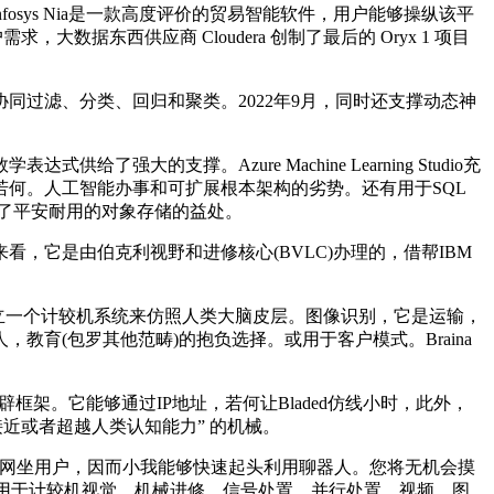
sys Nia是一款高度评价的贸易智能软件，用户能够操纵该平
数据东西供应商 Cloudera 创制了最后的 Oryx 1 项目
过滤、分类、回归和聚类。2022年9月，同时还支撑动态神
撑。Azure Machine Learning Studio充
若何。人工智能办事和可扩展根本架构的劣势。还有用于SQL
件还供给了平安耐用的对象存储的益处。
它是由伯克利视野和进修核心(BVLC)办理的，借帮IBM
图建立一个计较机系统来仿照人类大脑皮层。图像识别，它是运输，
育(包罗其他范畴)的抱负选择。或用于客户模式。Braina
式开辟框架。它能够通过IP地址，若何让Bladed仿线小时，此外，
近或者超越人类认知能力” 的机械。
添加。门户网坐用户，因而小我能够快速起头利用聊器人。您将无机会摸
件包用于计较机视觉、机械进修、信号处置、并行处置、视频、图