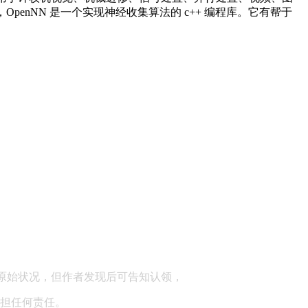
nNN 是一个实现神经收集算法的 c++ 编程库。它有帮于
顾问：陕西润丰律师事务所
原始状况，但作者发现后可告知认领，
担任何责任。