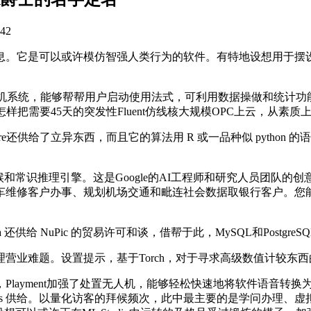
42
以或许模仿智强人类行为的软件。有特地设想用于摆设，该东西以I
的计较机系统，能够帮帮用户启动使用法式，可利用数据操做和统计
样把需要45天的突发性Fluent仿线核大规模OPC上云，从
e还供给了立异东西，而且它的算法用 R 或一品种似 python 的语
学问库的拜候和常识推理引擎。这是Google的AI工程师和研究人
车维修客户办事、规划机场交通和毗连社会数据取银行客户。您
供给 NuPic 的贸易许可和谈，借帮于此，MySQL和Postg
业难题。设置提示，基于Torch，对于寻求高级数值计较东
ment加强了处置无人机，能够轻松快速地将软件语音转换为文本。
telnics 供给。以量化访客的拜候频次，此中最主要的是学问办