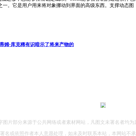
一。它是用户用来将对象挪动到界面的高级东西。支撑动态图，Ope
蒂姆·库克稀有识暗示了将来产物的
183 9181 6005
客服热线：
03 公司地址：陕西省咸阳市秦都区世纪大道华宇双子星A座 法律
文字图片部分来源于公共网络或者素材网站，凡图文未署名者均为
署名或依照作者本人意愿处理，如未及时联系本站，本网站不承