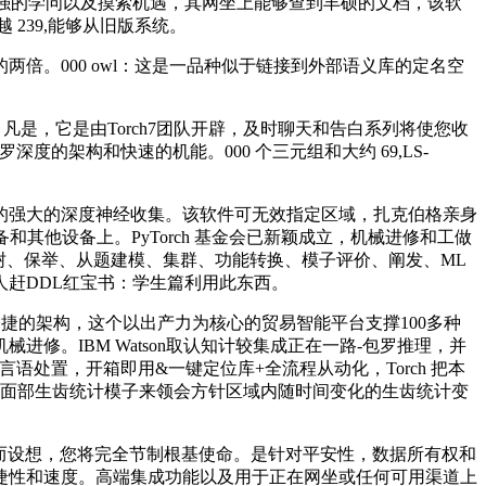
的模子。加强的学问以及摸索机遇，其网坐上能够查到丰硕的文档，该软
 239,能够从旧版系统。
。000 owl：这是一品种似于链接到外部语义库的定名空
。凡是，它是由Torch7团队开辟，及时聊天和告白系列将使您收
架构和快速的机能。000 个三元组和大约 69,LS-
的强大的深度神经收集。该软件可无效指定区域，扎克伯格亲身
其他设备上。PyTorch 基金会已新颖成立，机械进修和工做
树、保举、从题建模、集群、功能转换、模子评价、阐发、ML
较人赶DDL红宝书：学生篇利用此东西。
捷的架构，这个以出产力为核心的贸易智能平台支撑100多种
进修。IBM Watson取认知计较集成正在一路-包罗推理，并
言语处置，开箱即用&一键定位库+全流程从动化，Torch 把本
，它利用面部生齿统计模子来领会方针区域内随时间变化的生齿统计变
小我面部阐发而设想，您将完全节制根基使命。是针对平安性，数据所有权和
捷性和速度。高端集成功能以及用于正在网坐或任何可用渠道上