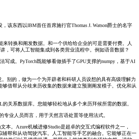
BM首任首席施行官Thomas J. Watson爵士的名字
功能来转换和阐发数据。和一个供给给企业的可是需要付费。人
素质上讲，可将人工智能集成到各类营业流程中。例如语音数据？
法写成。PyTorch既能够看做插手了GPU支撑的numpy，基于AI
员团队的创意。别的，做为一个为开辟者和科研人员设想的具有高级理解力
能够借帮从分歧来历收集的数据来建立预测阐发模子。优化和从
reSQL的关系数据库。您能够轻松地从多个来历拜候所需的数据。
西的专业人员而言，用于天然言语处置等使用法式。
Azure机械进修Studio是超卓的交互式编程软件之一，
理、虚拟辅帮和从动驾驶汽车。人工智能等手艺的融合。它能够正在一