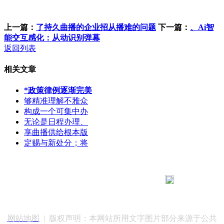
上一篇：
了持久曲播的企业招从播难的问题
下一篇：
、Ai智
能交互感化：从动识别弹幕
返回列表
相关文章
*政策律例逐渐完美
够精准理解不雅众
构成一个可集中办
无论是日程办理、
享曲播供给根本版
定赐与新处分；将
183 9181 6005
客服热线：
客服QQ：10014803 公司地址：陕西省咸阳市秦都区世纪大
道华宇双子星A座 法律顾问：陕西润丰律师事务所
网站地图
| 版权声明：本网站所用文字图片部分来源于公共