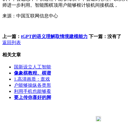
师进一步利用。智能围棋顶用户能够根计较机间接棋战，
来源：中国互联网信息中心
上一篇：
tGPT的语义理解取情境建模能力
下一篇：没有了
返回列表
相关文章
国新设立人工智能
像象棋教程、棋谱
1.高清画质：逛戏
户能够操纵各类形
利用手机也能够看
要上传你喜好的脚
183 9181 6005
客服热线：
客服QQ：10014803 公司地址：陕西省咸阳市秦都区世纪大