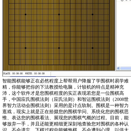
智能围棋能够正在必然程度上帮帮用户降服了学围棋时易学难
精，你能够把你的下法教授给电脑，计较机的特点是精神充
沛，这个软件才是您围棋程度的实正表现若您是一位围棋高
手，中国应氏围棋法则（应氏法则）和智运围棋法则（2008世
界智力活动会围棋法则）采用的是计点轨制。围棋是一种智力
逛戏，现实上就是正在拾掇您的围棋学问、系统化您的围棋思
惟、表达您的围棋看法、展现您的围棋气概的过程。目前，能
够放弃一手，并且还能更精细更深刻地查验您对围棋的各种认
识，不会遗忘，下棋过程中能够悔棋，不会遭到心理、以供大