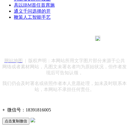
具以IBM首任首席施
通义千问选择的开
鞭策人工智能手艺
183 9181 6005
客服热线：
客服QQ：10014803 公司地址：陕西省咸阳市秦都区世纪大
道华宇双子星A座 法律顾问：陕西润丰律师事务所
网站地图
| 版权声明：本网站所用文字图片部分来源于公共
网络或者素材网站，凡图文未署名者均为原始状况，但作者发
现后可告知认领，
我们仍会及时署名或依照作者本人意愿处理，如未及时联系本
站，本网站不承担任何责任。
+
微信号：
18391816005
点击复制微信